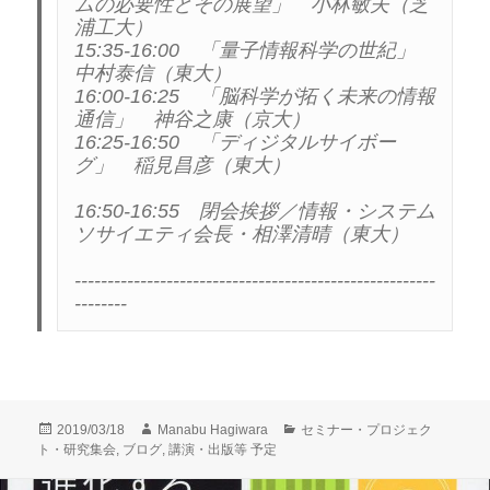
ムの必要性とその展望」　小林敏夫（芝
浦工大）

15:35-16:00　「量子情報科学の世紀」　
中村泰信（東大）

16:00-16:25　「脳科学が拓く未来の情報
通信」　神谷之康（京大）

16:25-16:50　「ディジタルサイボー
グ」　稲見昌彦（東大）

16:50-16:55　閉会挨拶／情報・システム
ソサイエティ会長・相澤清晴（東大）

-------------------------------------------------------
--------
投
作
カ
2019/03/18
Manabu Hagiwara
セミナー・プロジェク
稿
成
テ
ト・研究集会
,
ブログ
,
講演・出版等 予定
日:
者
ゴ
リ