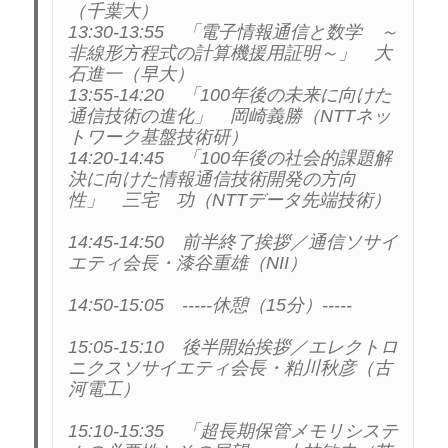
（千葉大）

13:30-13:55　「電子情報通信と数学　～
非線形方程式の計算機援用証明～」　大
石進一（早大）

13:55-14:20　「100年後の未来に向けた
通信技術の進化」　岡崎義勝（NTTネッ
トワーク基盤技術研）

14:20-14:45　「100年後の社会的課題解
決に向けた情報通信技術開発の方向
性」　三宅　功（NTTデータ先端技術）

14:45-14:50　前半終了挨拶／通信ソサイ
エティ会長・漆谷重雄（NII）

14:50-15:05　-----休憩（15分）-----

15:05-15:10　後半開始挨拶／エレクトロ
ニクスソサイエティ会長・粕川秋彦（古
河電工）

15:10-15:35　「超長期保管メモリシステ