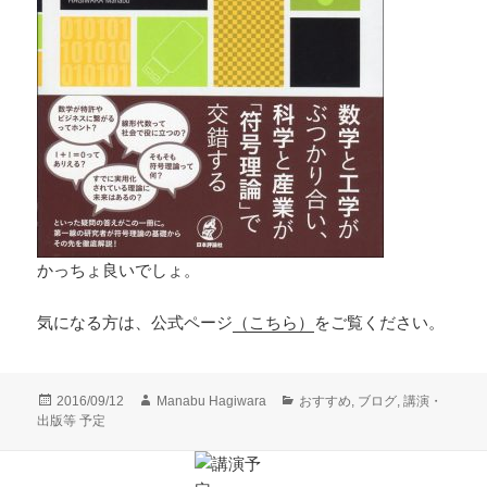
かっちょ良いでしょ。
気になる方は、公式ページ
（こちら）
をご覧ください。
投
作
カ
2016/09/12
Manabu Hagiwara
おすすめ
,
ブログ
,
講演・
稿
成
テ
出版等 予定
日:
者
ゴ
リ
ー