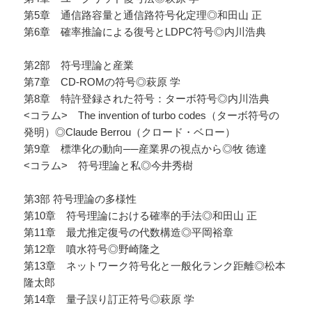
第5章 通信路容量と通信路符号化定理◎和田山 正
第6章 確率推論による復号とLDPC符号◎内川浩典
第2部 符号理論と産業
第7章 CD-ROMの符号◎萩原 学
第8章 特許登録された符号：ターボ符号◎内川浩典
<コラム> The invention of turbo codes（ターボ符号の
発明）◎Claude Berrou（クロード・ベロー）
第9章 標準化の動向──産業界の視点から◎牧 徳達
<コラム> 符号理論と私◎今井秀樹
第3部 符号理論の多様性
第10章 符号理論における確率的手法◎和田山 正
第11章 最尤推定復号の代数構造◎平岡裕章
第12章 噴水符号◎野崎隆之
第13章 ネットワーク符号化と一般化ランク距離◎松本
隆太郎
第14章 量子誤り訂正符号◎萩原 学