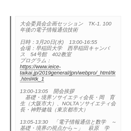
大会委員会企画セッション　TK-1. 100
年後の電子情報通信技術

日時：3月20日(水)　13:00-16:55

会場：早稲田大学　西早稲田キャンパ
ス　54号館　402教室

https://www.ieice-
taikai.jp/2019general/jpn/webpro/_html/tk
.html#tk_1
13:00-13:05　開会挨拶

　基礎・境界ソサイエティ会長・岡　育
生（大阪市大）、NOLTAソサイエティ会
長・神野健哉（東京都市大）

13:05-13:30　「電子情報通信と数学　～
基礎・境界の視点から～」　萩原　学