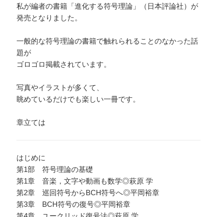
私が編者の書籍「進化する符号理論」（日本評論社）が
発売となりました。
一般的な符号理論の書籍で触れられることのなかった話
題が
ゴロゴロ掲載されています。
写真やイラストが多くて、
眺めているだけでも楽しい一冊です。
章立ては
はじめに
第1部 符号理論の基礎
第1章 音楽，文字や動画も数学◎萩原 学
第2章 巡回符号からBCH符号へ◎平岡裕章
第3章 BCH符号の復号◎平岡裕章
第4章 ユークリッド復号法◎萩原 学