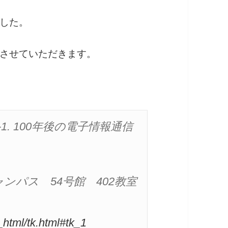
した。
させていただきます。
. 100年後の電子情報通信
パス　54号館　402教室

_html/tk.html#tk_1