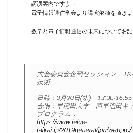
講演案内ですよ～。
電子情報通信学会より講演依頼を頂きま
数学と電子情報通信の未来についてお話
大会委員会企画セッション　TK-1
技術

日時：3月20日(水)　13:00-16:55

会場：早稲田大学　西早稲田キャン
https://www.ieice-
taikai.jp/2019general/jpn/webpro/