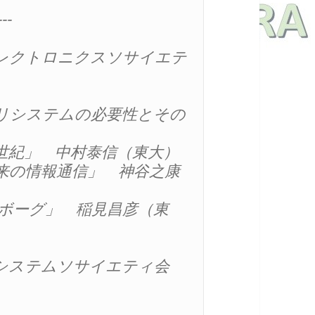
-

拶／エレクトロニクスソサイエテ
管メモリシステムの必要性とその
学の世紀」　中村泰信（東大）

拓く未来の情報通信」　神谷之康
ルサイボーグ」　稲見昌彦（東
情報・システムソサイエティ会