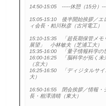
14:50-15:05　-----休憩（15分）----
15:05-15:10　後半開始挨
ィ会長・粕川秋彦（古河電工）

15:10-15:35　「超長期保
展望」　小林敏夫（芝浦工大）

15:35-16:00　「量子情報科
16:00-16:25　「脳科学が
（京大）

16:25-16:50　「ディジタ
大）

16:50-16:55　閉会挨拶／
長・相澤清晴（東大）
