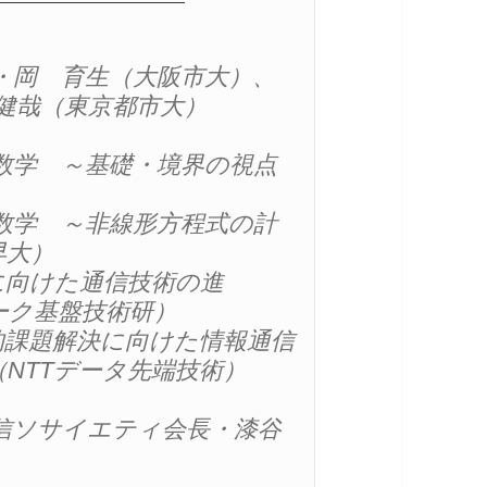
・岡　育生（大阪市大）、
健哉（東京都市大）

通信と数学　～基礎・境界の視点
通信と数学　～非線形方程式の計
大）

の未来に向けた通信技術の進
ーク基盤技術研）

の社会的課題解決に向けた情報通信
NTTデータ先端技術）

拶／通信ソサイエティ会長・漆谷