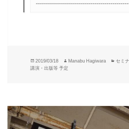
----------------------------------------------
投
作
カ
2019/03/18
Manabu Hagiwara
セミ
稿
成
テ
講演・出版等 予定
日:
者
ゴ
リ
ー