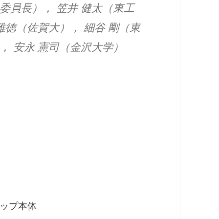
委員長）， 笠井 健太（東工
 雅徳（佐賀大）， 細谷 剛（東
， 安永 憲司（金沢大学）
ップ本体