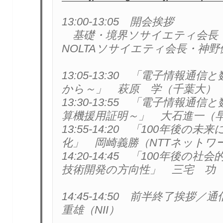
13:00-13:05　開会挨拶

　基礎・境界ソサイエティ会長
NOLTAソサイエティ会長・神野
13:05-13:30　「電子情報
から～」　萩原　学（千葉大）

13:30-13:55　「電子情報
算機援用証明～」　大石進一（早
13:55-14:20　「100年後
化」　岡崎義勝（NTTネットワ
14:20-14:45　「100年後
技術開発の方向性」　三宅　功（
14:45-14:50　前半終了挨
重雄（NII）
