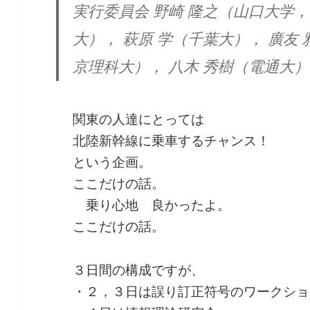
実行委員会 野崎 隆之（山口大学，
大）， 萩原 学（千葉大）， 廣友
京理科大）， 八木 秀樹（電通大）
関東の人達にとっては
北陸新幹線に乗車するチャンス！
という企画。
ここだけの話。
乗り心地 良かったよ。
ここだけの話。
３日間の構成ですが、
・２，３日は誤り訂正符号のワークショ