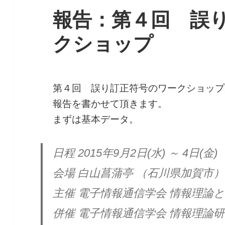
報告：第４回 誤
クショップ
第４回 誤り訂正符号のワークショップ
報告を書かせて頂きます。
まずは基本データ。
日程 2015年9月2日(水) ～ 4日(金)
会場 白山菖蒲亭 （石川県加賀市）
主催 電子情報通信学会 情報理論
併催 電子情報通信学会 情報理論