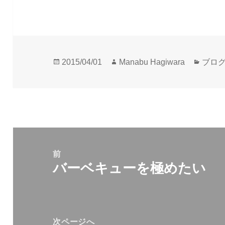
投
作
カ
2015/04/01
Manabu Hagiwara
ブロ
稿
成
テ
日:
者
ゴ
リ
ー
投
稿
前
バーベキューを極めたい
ナ
前
ビ
の
ゲ
投
ー
稿:
次ページへ