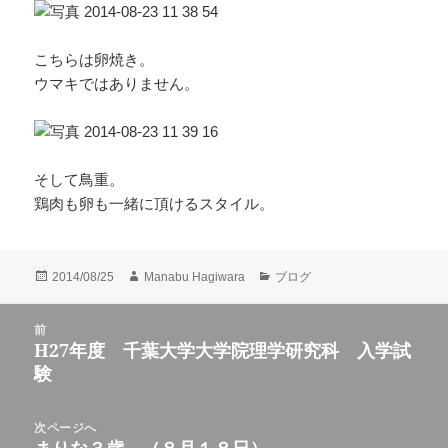
こちらは卵焼き。
ウマキではありません。
そして鳥重。
鶏肉も卵も一緒に頂けるスタイル。
投
作
カ
2014/08/25
Manabu Hagiwara
ブログ
稿
成
テ
日:
者
ゴ
投
前
リ
稿
H27年度 千葉大学大学院理学研究科 入学試
ー
前
ナ
験
の
ビ
投
ゲ
稿:
次ページへ
ー
次