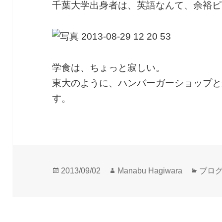
千葉大学出身者は、英語なんて、余裕ピ
学食は、ちょっと寂しい。
東大のように、ハンバーガーショップと
す。
投
作
カ
2013/09/02
Manabu Hagiwara
ブロ
稿
成
テ
日:
者
ゴ
リ
ー