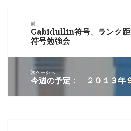
投
稿
前
Gabidullin符号、ラン
ナ
前
符号勉強会
ビ
の
ゲ
投
ー
稿:
シ
次ページへ
ョ
今週の予定： ２０１３年
次
ン
の
投
稿: