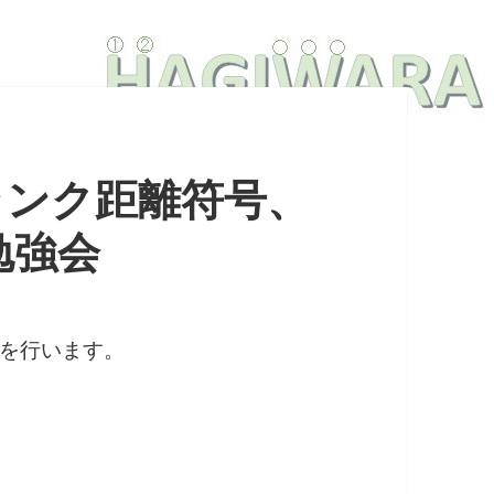
号、ランク距離符号、
勉強会
を行います。