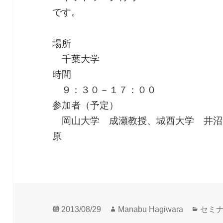
です。
場所
千葉大学
時間
９：３０－１７：００
参加者（予定）
岡山大学 成瀬教授、城西大学 井沼
原
投
作
カ
2013/08/29
Manabu Hagiwara
セミ
稿
成
テ