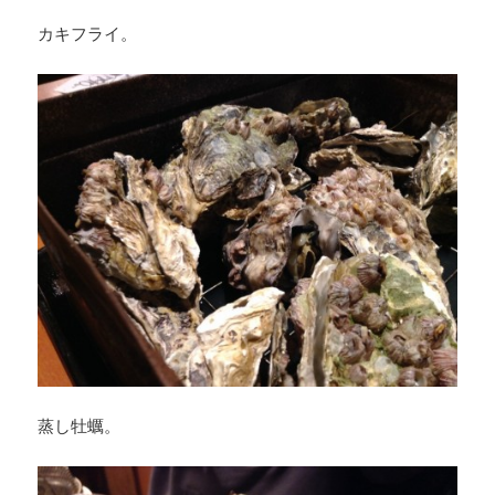
カキフライ。
蒸し牡蠣。