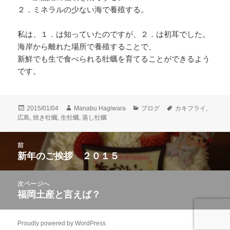
２．ミネラルの少ない海で養殖する。
私は、１．は知っていたのですが、２．は初耳でした。
海岸から離れた場所で養殖することで、
新鮮でも生で食べられる牡蠣を育てることができるよう
です。
投
作
カ
タ
2015/01/04
Manabu Hagiwara
ブログ
カキフライ
,
稿
成
テ
グ
広島
,
焼き牡蠣
,
生牡蠣
,
蒸し牡蠣
日:
者
ゴ
リ
投
前
ー
稿
新年のご挨拶 ２０１５
前
ナ
の
ビ
投
次ページへ
ゲ
稿:
福岡土産と言えば？
次
ー
の
シ
投
ョ
Proudly powered by WordPress