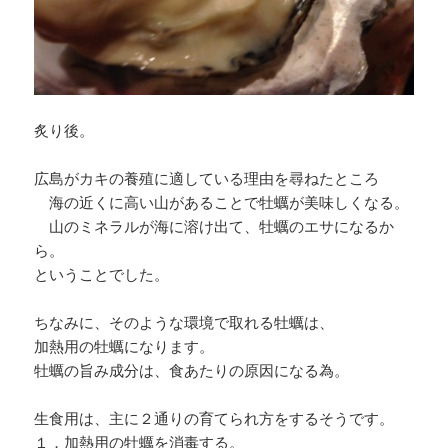
炙り後。
広島がカキの養殖に適している理由を尋ねたところ
海の近くに高い山があることで牡蠣が美味しくなる。
山のミネラルが海に溶け出て、牡蠣のエサになるか
ら。
ということでした。
ちなみに、そのような環境で取れる牡蠣は、
加熱用の牡蠣になります。
牡蠣の旨み成分は、食あたりの原因になる為。
生食用は、主に２通りの育てられ方をするそうです。
１．加熱用の牡蠣を消毒する。