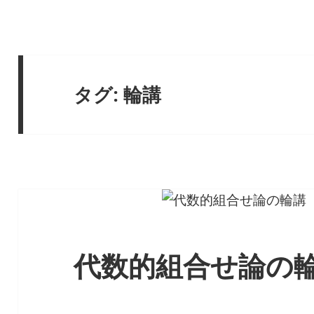
タグ:
輪講
代数的組合せ論の