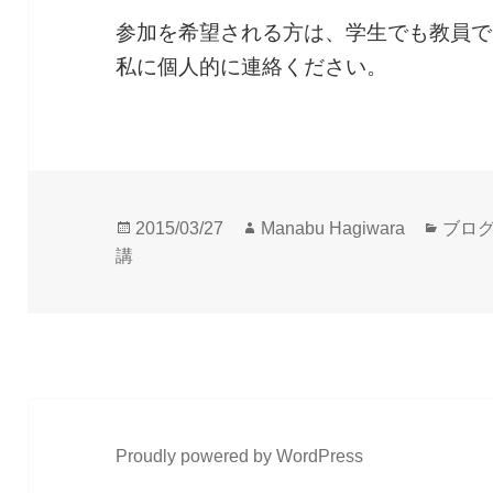
参加を希望される方は、学生でも教員で
私に個人的に連絡ください。
投
作
カ
2015/03/27
Manabu Hagiwara
ブロ
稿
成
テ
講
日:
者
ゴ
リ
ー
Proudly powered by WordPress