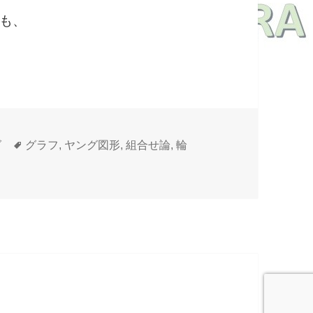
も、
タ
グ
グラフ
,
ヤング図形
,
組合せ論
,
輪
グ