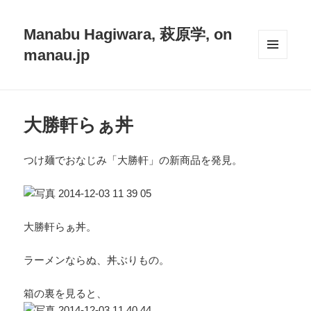
Manabu Hagiwara, 萩原学, on
manau.jp
メニュ
ーとウ
ィジェ
ット
大勝軒らぁ丼
つけ麺でおなじみ「大勝軒」の新商品を発見。
大勝軒らぁ丼。
ラーメンならぬ、丼ぶりもの。
箱の裏を見ると、