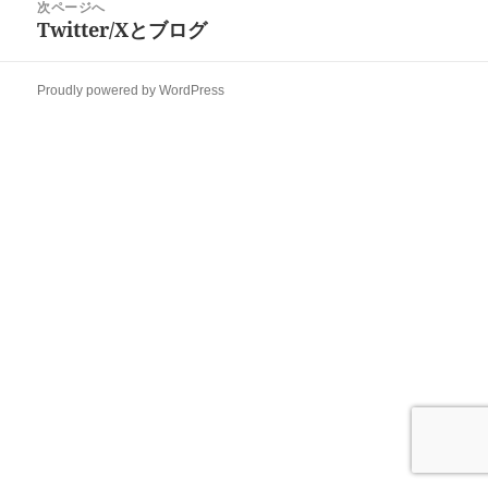
次ページへ
ー
Twitter/Xとブログ
次
シ
の
ョ
投
ン
Proudly powered by WordPress
稿: