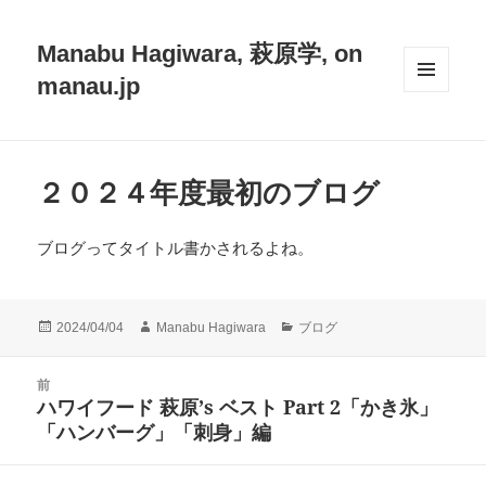
Manabu Hagiwara, 萩原学, on
manau.jp
メニュ
ーとウ
ィジェ
ット
２０２４年度最初のブログ
ブログってタイトル書かされるよね。
投
作
カ
2024/04/04
Manabu Hagiwara
ブログ
稿
成
テ
日:
者
ゴ
投
前
リ
稿
ハワイフード 萩原’s ベスト Part 2「かき氷」
ー
前
ナ
「ハンバーグ」「刺身」編
の
ビ
投
ゲ
稿: