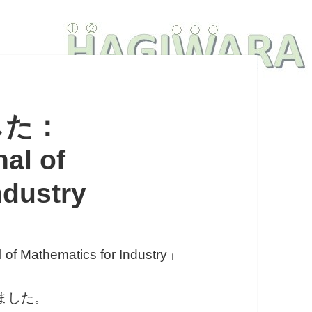
した：
nal of
ndustry
 Mathematics for Industry」
りました。