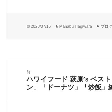
投
作
カ
2023/07/16
Manabu Hagiwara
ブロ
稿
成
テ
日:
者
ゴ
リ
ー
投
稿
前
ハワイフード 萩原’s ベスト 
ナ
前
ン」「ドーナツ」「炒飯」
ビ
の
ゲ
投
ー
稿:
シ