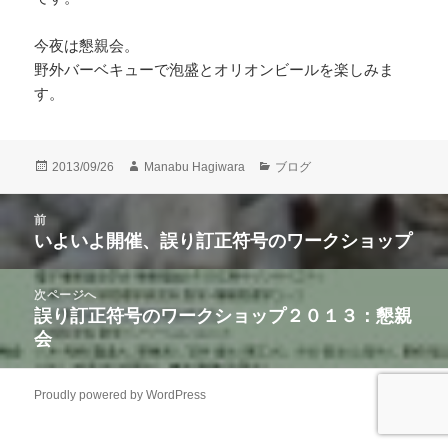
今夜は懇親会。
野外バーベキューで泡盛とオリオンビールを楽しみま
す。
投
作
カ
2013/09/26
Manabu Hagiwara
ブログ
稿
成
テ
日:
者
ゴ
投
前
リ
稿
いよいよ開催、誤り訂正符号のワークショップ
ー
前
ナ
の
ビ
投
次ページへ
ゲ
稿:
誤り訂正符号のワークショップ２０１３：懇親
次
ー
会
の
シ
投
ョ
稿:
ン
Proudly powered by WordPress