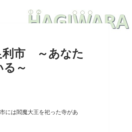
足利市 ～あなた
いる～
市には閻魔大王を祀った寺があ