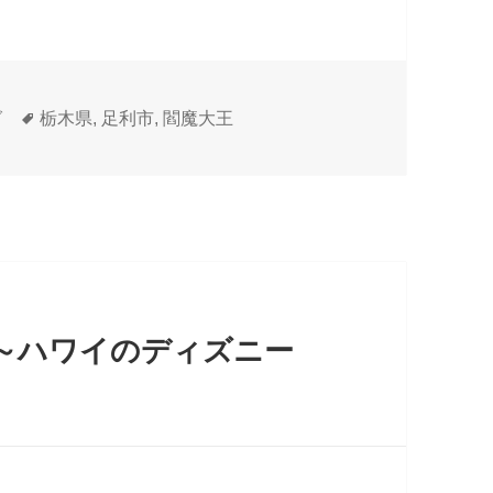
タ
グ
栃木県
,
足利市
,
閻魔大王
グ
～ハワイのディズニー