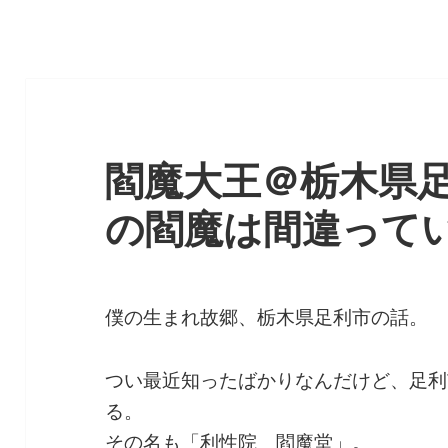
閻魔大王＠栃木県
の閻魔は間違って
僕の生まれ故郷、栃木県足利市の話。
つい最近知ったばかりなんだけど、足利
る。
その名も「利性院 閻魔堂」。