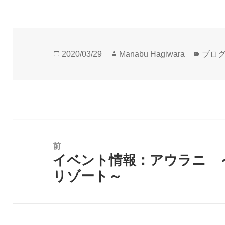
投
作
カ
2020/03/29
Manabu Hagiwara
ブロ
稿
成
テ
日:
者
ゴ
リ
ー
投
稿
前
イベント情報：アウラニ 
ナ
前
リゾート～
ビ
の
ゲ
投
ー
稿:
シ