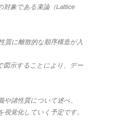
象である束論（Lattice
と性質に離散的な順序構造が入
みで図示することにより、デー
定義や諸性質について述べ、
を視覚化していく予定です。