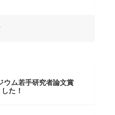
グ
ジウム若手研究者論文賞
しました！