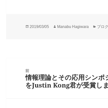
投
作
カ
2019/03/05
Manabu Hagiwara
ブロ
稿
成
テ
日:
者
ゴ
リ
ー
投
稿
前
情報理論とその応用シンポ
ナ
前
をJustin Kong君が受賞
ビ
の
ゲ
投
ー
稿:
シ