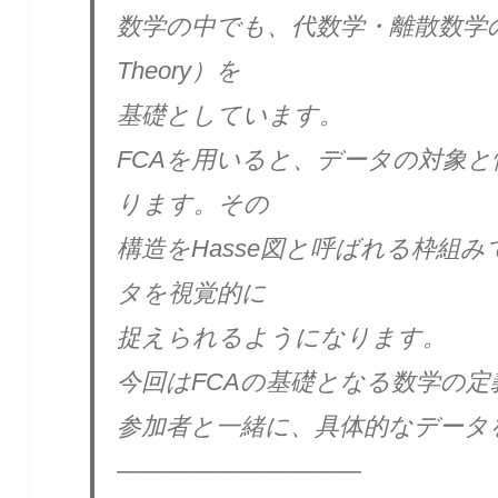
数学の中でも、代数学・離散数学の対
Theory）を
基礎としています。
FCAを用いると、データの対象
ります。その
構造をHasse図と呼ばれる枠組
タを視覚的に
捉えられるようになります。
今回はFCAの基礎となる数学の
参加者と一緒に、具体的なデータ
——————————