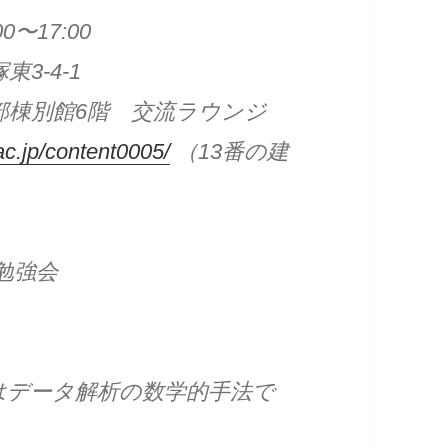
〜17:00
3-4-1
別館6階 交流ラウンジ
ac.jp/content0005/
（13番の建
s 勉強会
 (FCA)はデータ解析の数学的手法で