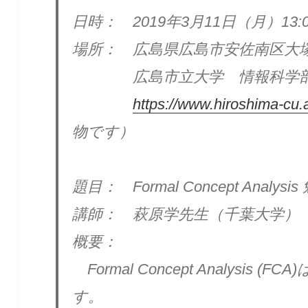
日時： 2019年3月11日（月）13:00
場所： 広島県広島市安佐南区大塚東
広島市立大学 情報科学部棟
https://www.hiroshima-cu.
物です）
題目： Formal Concept Analysi
講師： 萩原学先生（千葉大学）
概要：
Formal Concept Analysis
す。