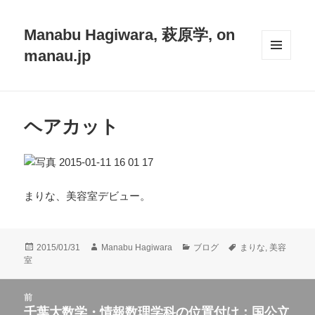
Manabu Hagiwara, 萩原学, on
manau.jp
メニュ
ーとウ
ィジェ
ット
ヘアカット
まりな、美容室デビュー。
投
作
カ
タ
2015/01/31
Manabu Hagiwara
ブログ
まりな
,
美容
稿
成
テ
グ
室
日:
者
ゴ
リ
投
前
ー
稿
千葉大数学・情報数理学科の位置付け：国公立
前