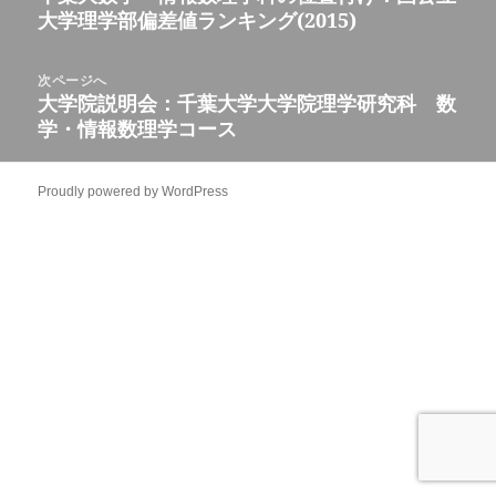
ナ
大学理学部偏差値ランキング(2015)
の
ビ
投
ゲ
稿:
次ページへ
ー
大学院説明会：千葉大学大学院理学研究科 数
次
シ
学・情報数理学コース
の
ョ
投
ン
稿:
Proudly powered by WordPress