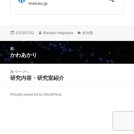
投
作
カ
2013/07/31
Manabu Hagiwara
未分類
稿
成
テ
日:
者
ゴ
投
前
リ
稿
かわあかり
ー
前
ナ
の
ビ
投
次ページへ
ゲ
稿:
研究内容・研究室紹介
次
ー
の
シ
投
ョ
Proudly powered by WordPress
稿:
ン