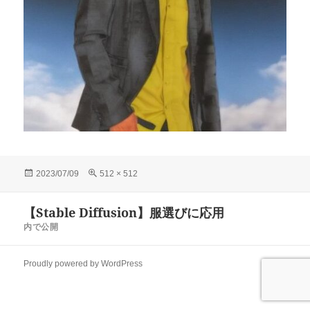
投
フ
2023/07/09
512 × 512
稿
ル
日:
サ
投
【Stable Diffusion】服選びに応用
イ
稿
ズ
内で公開
ナ
ビ
Proudly powered by WordPress
ゲ
ー
シ