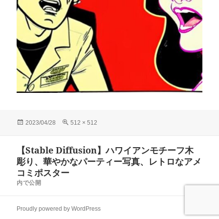
投
フ
2023/04/28
512 × 512
稿
ル
日:
サ
投
【Stable Diffusion】ハワイアンモチーフ木
イ
稿
ズ
彫り、華やかなパーティー写真、レトロなアメ
ナ
コミポスター
ビ
内で公開
ゲ
ー
Proudly powered by WordPress
シ