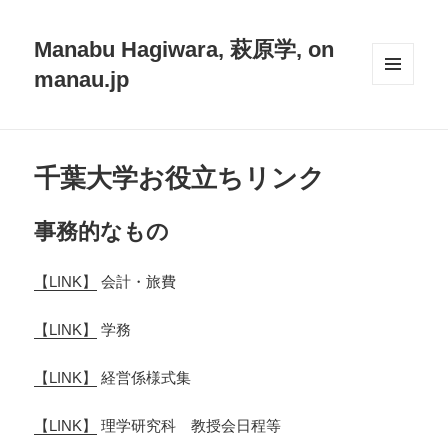
Manabu Hagiwara, 萩原学, on
manau.jp
メニュ
ーとウ
ィジェ
ット
千葉大学お役立ちリンク
事務的なもの
【LINK】
会計・旅費
【LINK】
学務
【LINK】
経営係様式集
【LINK】
理学研究科 教授会日程等