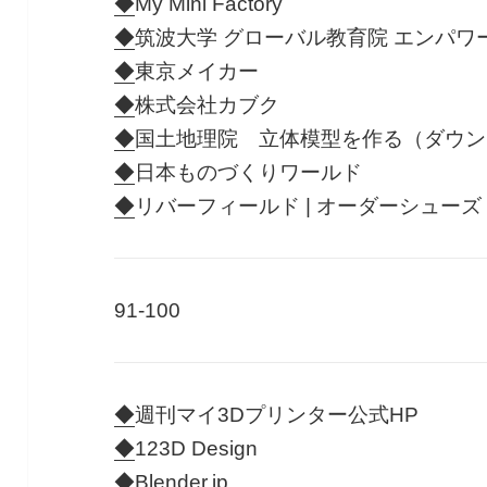
◆
My Mini Factory
◆
筑波大学 グローバル教育院 エンパ
◆
東京メイカー
◆
株式会社カブク
◆
国土地理院 立体模型を作る（ダウン
◆
日本ものづくりワールド
◆
リバーフィールド | オーダーシューズ
91-100
◆
週刊マイ3Dプリンター公式HP
◆
123D Design
◆
Blender.jp