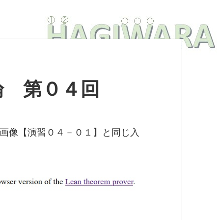
論 第０４回
画像【演習０４－０１】と同じ入