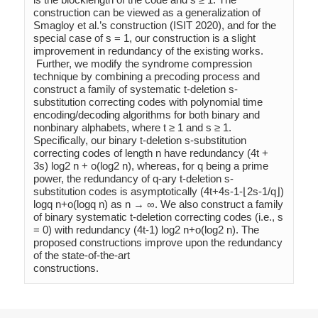
construction can be viewed as a generalization of 
Smagloy et al.’s construction (ISIT 2020), and for the 
special case of s = 1, our construction is a slight 
improvement in redundancy of the existing works.

 Further, we modify the syndrome compression 
technique by combining a precoding process and 
construct a family of systematic t-deletion s-
substitution correcting codes with polynomial time 
encoding/decoding algorithms for both binary and 
nonbinary alphabets, where t ≥ 1 and s ≥ 1. 
Specifically, our binary t-deletion s-substitution 
correcting codes of length n have redundancy (4t + 
3s) log2 n + o(log2 n), whereas, for q being a prime 
power, the redundancy of q-ary t-deletion s-
substitution codes is asymptotically (4t+4s-1-⌊2s-1/q⌋) 
logq n+o(logq n) as n → ∞. We also construct a family 
of binary systematic t-deletion correcting codes (i.e., s 
= 0) with redundancy (4t-1) log2 n+o(log2 n). The 
proposed constructions improve upon the redundancy 
of the state-of-the-art 
