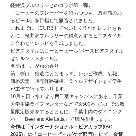
軽井沢ブルワリーとのコラボ第一弾
。
「コーヒーのフレーバーを持ちつつも、透明感のあ
るビール」を目指して醸造されました。
これまでに【CURB】でおいしく作れたレシピをも
とに、軽井沢ブルワリーの得意とするビアスタイル
に合わせてレシピを作成しました。
ビアスタイルはコーヒービール(ベースビアスタイル
はケルン・スタイル)。
名前は「こがねの香り」
第二弾は、醸造にとどまらず、レシピ作成、広報、
価格設定、販売経路確保、ラベルデザインまで学生
が主体で行っております。
10月８日（水）より西千葉キャンパスにある、千葉
大学生協ライフセンターなどで3,500本（瓶）での数
量限定販売をするとともに、千葉市内のダイニング
バー「Beer and Ale Latta」で店内提供します。
今作は「インターナショナル・ビアカップ(IBC
2025)」の「コーヒービール(ケグ部門)」にて、金賞