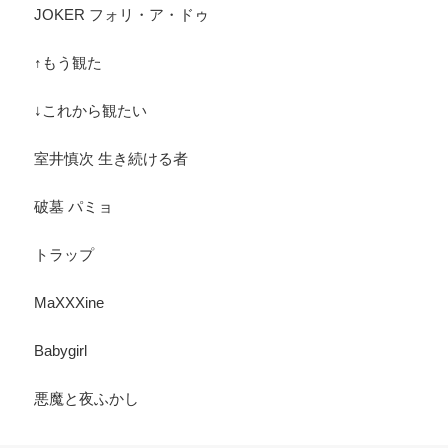
JOKER フォリ・ア・ドゥ
↑もう観た
↓これから観たい
室井慎次 生き続ける者
破墓 パミョ
トラップ
MaXXXine
Babygirl
悪魔と夜ふかし