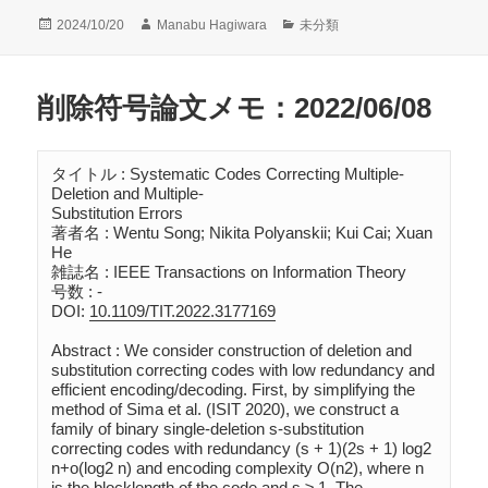
投
作
カ
2024/10/20
Manabu Hagiwara
未分類
稿
成
テ
日:
者
ゴ
リ
削除符号論文メモ：2022/06/08
ー
タイトル : Systematic Codes Correcting Multiple-
Deletion and Multiple-

Substitution Errors

著者名 : Wentu Song; Nikita Polyanskii; Kui Cai; Xuan 
He

雑誌名 : IEEE Transactions on Information Theory 

号数 : -

DOI: 
10.1109/TIT.2022.3177169
Abstract : We consider construction of deletion and 
substitution correcting codes with low redundancy and 
efficient encoding/decoding. First, by simplifying the 
method of Sima et al. (ISIT 2020), we construct a 
family of binary single-deletion s-substitution 
correcting codes with redundancy (s + 1)(2s + 1) log2 
n+o(log2 n) and encoding complexity O(n2), where n 
is the blocklength of the code and s ≥ 1. The 