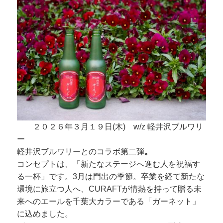
２０２６年３月１９日(木) w/z 軽井沢ブルワリ
ー
軽井沢ブルワリーとのコラボ第二弾
。
コンセプトは、「新たなステージへ進む人を祝福す
る一杯」です。3月は門出の季節。卒業を経て新たな
環境に旅立つ人へ、CURAFTが情熱を持って贈る未
来へのエールを千葉大カラーである「ガーネット」
に込めました。