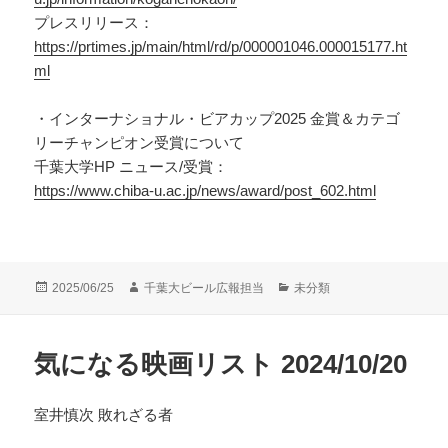
プレスリリース：
https://prtimes.jp/main/html/rd/p/000001046.000015177.ht
ml
・インターナショナル・ビアカップ2025 金賞＆カテゴ
リーチャンピオン受賞について
千葉大学HP ニュース/受賞：
https://www.chiba-u.ac.jp/news/award/post_602.html
投
作
カ
2025/06/25
千葉大ビール広報担当
未分類
稿
成
テ
日:
者
ゴ
リ
気になる映画リスト 2024/10/20
ー
室井慎次 敗れざる者