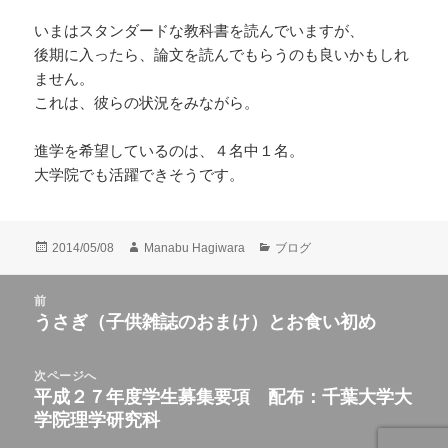
いまはスタンダードな教科書を読んでいますが、
後期に入ったら、論文を読んでもらうのも良いかもしれ
ません。
これは、彼らの状況をみながら。
進学を希望しているのは、４名中１名。
大学院でも活躍できそうです。
投
作
カ
2014/05/08
Manabu Hagiwara
ブログ
稿
成
テ
日:
者
ゴ
投
前
リ
稿
うさぎ（子供雑誌のおまけ）とお食い初め
ー
前
ナ
の
ビ
投
次ページへ
ゲ
稿:
平成２７年度学生募集要項 配布：千葉大学大
次
ー
学院理学研究科
の
シ
投